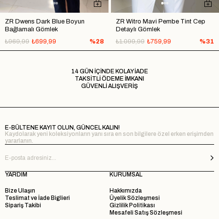
ZR Dwens Dark Blue Boyun
ZR Witro Mavi Pembe Tint Cep
Bağlamalı Gömlek
Detaylı Gömlek
₺969,99
₺699,99
%28
₺1.099,99
₺759,99
%31
14 GÜN İÇİNDE KOLAY İADE
TAKSİTLİ ÖDEME İMKANI
GÜVENLİ ALIŞVERİŞ
E-BÜLTENE KAYIT OLUN, GÜNCEL KALIN!
Kaydolarak yeni koleksiyonların yanı sıra en son bilgilere özel erken erişimden
yararlanın.
YARDIM
KURUMSAL
Bize Ulaşın
Hakkımızda
Teslimat ve İade Biglieri
Üyelik Sözleşmesi
Sipariş Takibi
Gizlilik Politikası
Mesafeli Satış Sözleşmesi