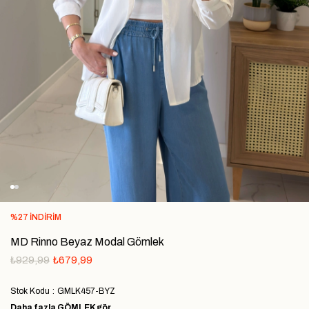
%
27
İNDIRIM
MD Rinno Beyaz Modal Gömlek
₺929,99
₺679,99
Stok Kodu
GMLK457-BYZ
Daha fazla
GÖMLEK
gör