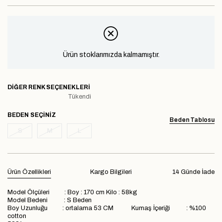
Ürün stoklarımızda kalmamıştır.
DIĞER RENK SEÇENEKLERI
Tükendi
BEDEN
Beden Tablosu
S
M
L
Ürün Özellikleri
Kargo Bilgileri
14 Günde İade
Model Ölçüleri : Boy : 170 cm Kilo : 58kg
Model Bedeni : S Beden
Boy Uzunluğu : ortalama 53 CM Kumaş İçeriği : %100
cotton