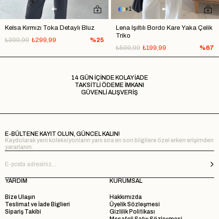
1
Kelsa Kırmızı Toka Detaylı Bluz
Lena Işıltılı Bordo Kare Yaka Çelik
Triko
₺399,99
₺299,99
%25
₺599,99
₺199,99
%67
14 GÜN İÇİNDE KOLAY İADE
TAKSİTLİ ÖDEME İMKANI
GÜVENLİ ALIŞVERİŞ
E-BÜLTENE KAYIT OLUN, GÜNCEL KALIN!
Kaydolarak yeni koleksiyonların yanı sıra en son bilgilere özel erken erişimden
yararlanın.
YARDIM
KURUMSAL
Bize Ulaşın
Hakkımızda
Teslimat ve İade Biglieri
Üyelik Sözleşmesi
Sipariş Takibi
Gizlilik Politikası
Mesafeli Satış Sözleşmesi