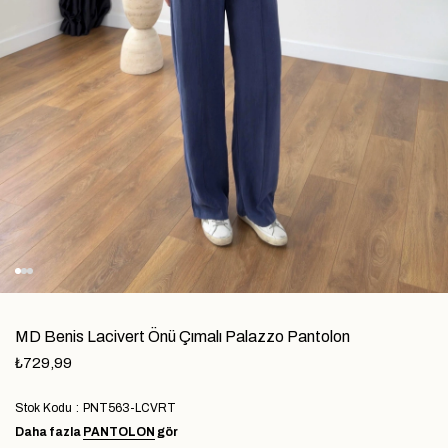
MD Benis Lacivert Önü Çımalı Palazzo Pantolon
₺729,99
Stok Kodu
PNT563-LCVRT
Daha fazla
PANTOLON
gör