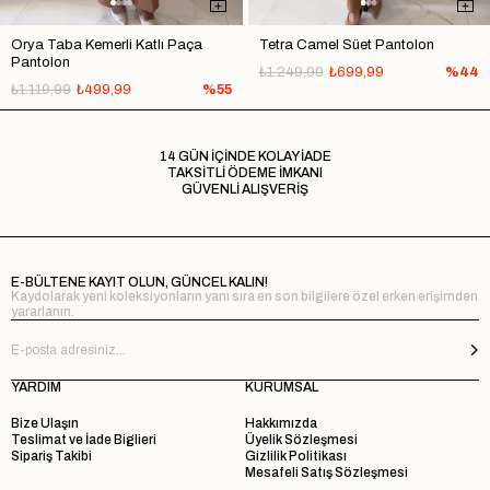
Orya Taba Kemerli Katlı Paça
Tetra Camel Süet Pantolon
Pantolon
₺1.249,99
₺699,99
%44
₺1.119,99
₺499,99
%55
14 GÜN İÇİNDE KOLAY İADE
TAKSİTLİ ÖDEME İMKANI
GÜVENLİ ALIŞVERİŞ
E-BÜLTENE KAYIT OLUN, GÜNCEL KALIN!
Kaydolarak yeni koleksiyonların yanı sıra en son bilgilere özel erken erişimden
yararlanın.
YARDIM
KURUMSAL
Bize Ulaşın
Hakkımızda
Teslimat ve İade Biglieri
Üyelik Sözleşmesi
Sipariş Takibi
Gizlilik Politikası
Mesafeli Satış Sözleşmesi