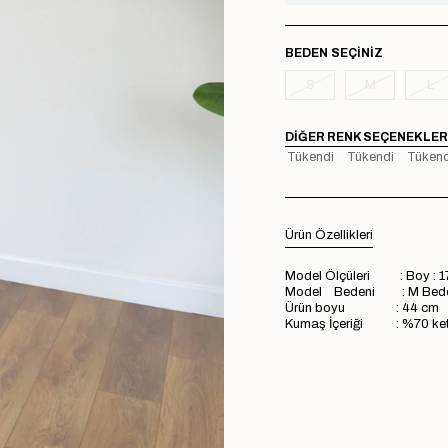
BEDEN
S
M
L
DIĞER RENK SEÇENEKLER
Tükendi
Tükendi
Tükend
Ürün Özellikleri
Model Ölçüleri : Boy : 1
Model Bedeni : M Bed
Ürün boyu : 
Kumaş İçeriği : %70 k