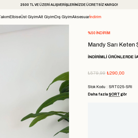
2500 TL VE ÜZERİ ALIŞVERİŞLERİNİZDE ÜCRETSİZ KARGO!
Takım
Elbise
Üst Giyim
Alt Giyim
Dış Giyim
Aksesuar
İndirim
%
50
İNDIRIM
Mandy Sarı Keten 
İNDİRİMLİ ÜRÜNLERDE İ
₺579,99
₺290,00
Stok Kodu
SRT025-SRI
Daha fazla
ŞORT
gör