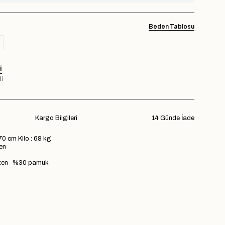
Beden Tablosu
I
i
Kargo Bilgileri
14 Günde İade
70 cm Kilo : 68 kg
en
44 cm
eten %30 pamuk