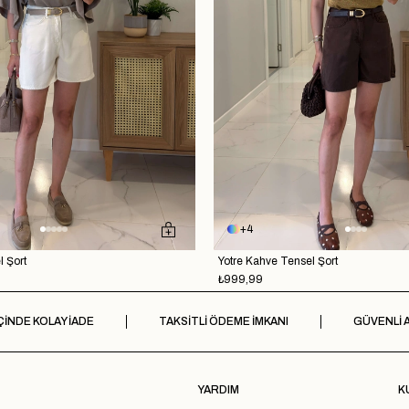
4
l Şort
Yotre Kahve Tensel Şort
₺999,99
ÇİNDE KOLAY İADE
TAKSİTLİ ÖDEME İMKANI
GÜVENLİ A
YARDIM
K