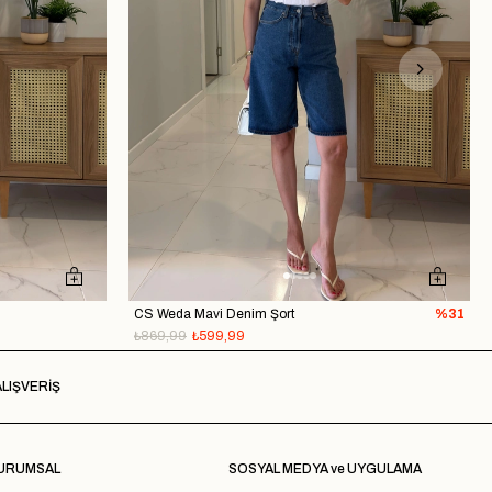
CS Weda Mavi Denim Şort
%31
₺869,99
₺599,99
LIŞVERİŞ
URUMSAL
SOSYAL MEDYA ve UYGULAMA