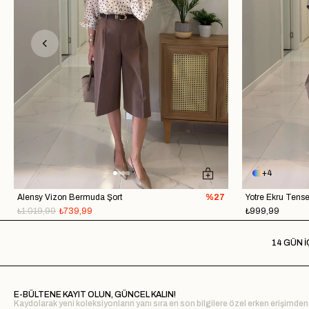
4
Alensy Vizon Bermuda Şort
%27
Yotre Ekru Tense
₺1.019,99
₺739,99
₺999,99
14 GÜN İ
E-BÜLTENE KAYIT OLUN, GÜNCEL KALIN!
Kaydolarak yeni koleksiyonların yanı sıra en son bilgilere özel erken erişimden