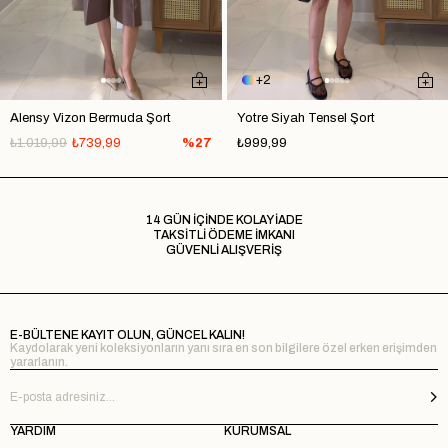
2
Alensy Vizon Bermuda Şort
Yotre Siyah Tensel Şort
₺1.019,99
₺739,99
%27
₺999,99
14 GÜN İÇİNDE KOLAY İADE
TAKSİTLİ ÖDEME İMKANI
GÜVENLİ ALIŞVERİŞ
E-BÜLTENE KAYIT OLUN, GÜNCEL KALIN!
Kaydolarak yeni koleksiyonların yanı sıra en son bilgilere özel erken erişimden
yararlanın.
YARDIM
KURUMSAL