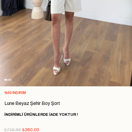
%
50
İNDIRIM
Lune Beyaz Şehir Boy Şort
İNDİRİMLİ ÜRÜNLERDE İADE YOKTUR !
₺719,99
₺360,00