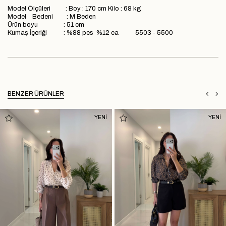
Model Ölçüleri : Boy : 170 cm Kilo : 68 kg
Model Bedeni : M Beden
Ürün boyu : 51 cm
Kumaş İçeriği : %88 pes %12 ea 5503 - 5500
BENZER ÜRÜNLER
YENİ
YENİ