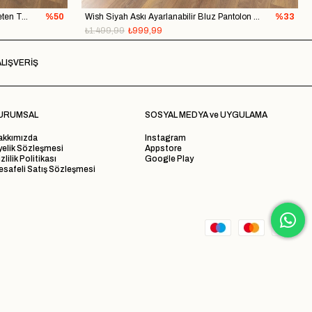
Yeta Sarı Bağlama Detay Bluz Etek Keten Takım
%50
Wish Siyah Askı Ayarlanabilir Bluz Pantolon Takım
%33
₺1.499,99
₺999,99
LIŞVERİŞ
URUMSAL
SOSYAL MEDYA ve UYGULAMA
akkımızda
Instagram
yelik Sözleşmesi
Appstore
zlilik Politikası
Google Play
safeli Satış Sözleşmesi