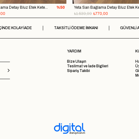
Yeta Pembe Bağlama Detay Bluz Etek Keten Takım
%50
,00
₺1.539,99
₺770,00
ÇİNDE KOLAY İADE
TAKSİTLİ ÖDEME İMKANI
GÜVENLİ A
YARDIM
K
Bize Ulaşın
H
Teslimat ve İade Biglieri
Ü
Sipariş Takibi
Gi
Me