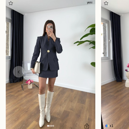
yeni
1