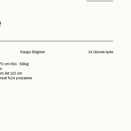
I
Kargo Bilgileri
14 Günde İade
70 cm Kilo : 58kg
n
 Alt 110 cm
el %14 polyester