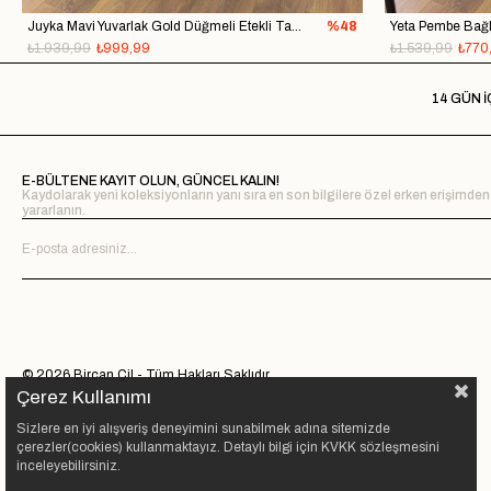
Juyka Mavi Yuvarlak Gold Düğmeli Etekli Takım
%48
₺1.939,99
₺999,99
₺1.539,99
₺770
14 GÜN İ
E-BÜLTENE KAYIT OLUN, GÜNCEL KALIN!
Kaydolarak yeni koleksiyonların yanı sıra en son bilgilere özel erken erişimden
yararlanın.
© 2026 Bircan Çil - Tüm Hakları Saklıdır.
Çerez Kullanımı
Sizlere en iyi alışveriş deneyimini sunabilmek adına sitemizde
çerezler(cookies) kullanmaktayız. Detaylı bilgi için KVKK sözleşmesini
inceleyebilirsiniz.