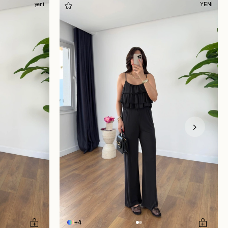
yeni
YENİ
4