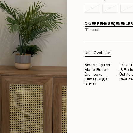
S
M
L
DIĞER RENK SEÇENEKLER
Tükendi
Ürün Özellikleri
Model Ölçüleri : Boy : 1
Model Bedeni : S Bede
Ürün boyu : Üst 70 cm
Kumaş Bilgisi :%86 tens
37609