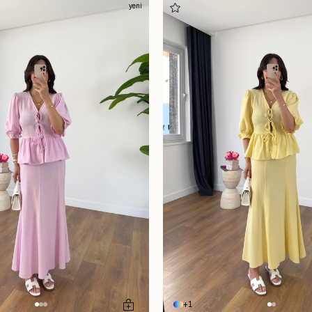
yeni
1