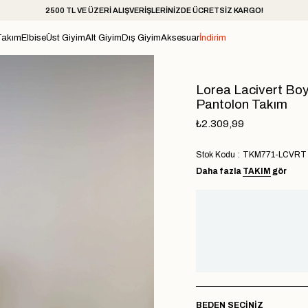
2500 TL VE ÜZERİ ALIŞVERİŞLERİNİZDE ÜCRETSİZ KARGO!
Takım
Elbise
Üst Giyim
Alt Giyim
Dış Giyim
Aksesuar
İndirim
Lorea Lacivert Bo
Pantolon Takım
₺2.309,99
Stok Kodu
TKM771-LCVRT
Daha fazla
TAKIM
gör
BEDEN