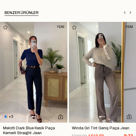
BENZER ÜRÜNLER
YENİ
YENİ
3
Melotti Dark Blue Kesik Paça
Winda Gri Tint Geniş Paça Jean
Kemerli Straight Jean
₺949,99
₺649,99
%32