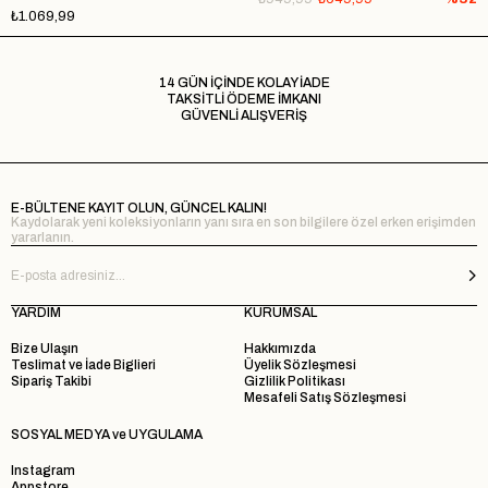
₺1.069,99
14 GÜN İÇİNDE KOLAY İADE
TAKSİTLİ ÖDEME İMKANI
GÜVENLİ ALIŞVERİŞ
E-BÜLTENE KAYIT OLUN, GÜNCEL KALIN!
Kaydolarak yeni koleksiyonların yanı sıra en son bilgilere özel erken erişimden
yararlanın.
YARDIM
KURUMSAL
Bize Ulaşın
Hakkımızda
Teslimat ve İade Biglieri
Üyelik Sözleşmesi
Sipariş Takibi
Gizlilik Politikası
Mesafeli Satış Sözleşmesi
SOSYAL MEDYA ve UYGULAMA
Instagram
Appstore