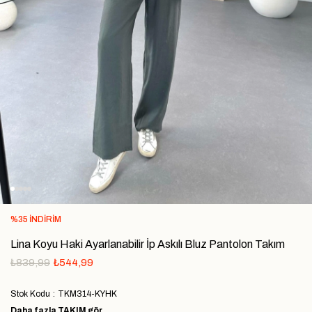
%
35
İNDIRIM
Lina Koyu Haki Ayarlanabilir İp Askılı Bluz Pantolon Takım
₺839,99
₺544,99
Stok Kodu
TKM314-KYHK
Daha fazla
TAKIM
gör