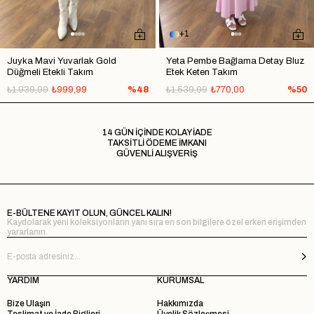
1
Juyka Mavi Yuvarlak Gold
Yeta Pembe Bağlama Detay Bluz
Düğmeli Etekli Takım
Etek Keten Takım
₺1.939,99
₺999,99
%48
₺1.539,99
₺770,00
%50
14 GÜN İÇİNDE KOLAY İADE
TAKSİTLİ ÖDEME İMKANI
GÜVENLİ ALIŞVERİŞ
E-BÜLTENE KAYIT OLUN, GÜNCEL KALIN!
Kaydolarak yeni koleksiyonların yanı sıra en son bilgilere özel erken erişimden
yararlanın.
YARDIM
KURUMSAL
Bize Ulaşın
Hakkımızda
Teslimat ve İade Biglieri
Üyelik Sözleşmesi