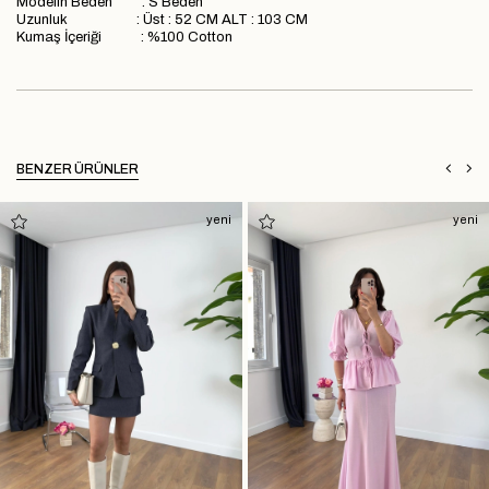
Modelin Beden : S Beden
Uzunluk : Üst : 52 CM ALT : 103 CM
Kumaş İçeriği : %100 Cotton
BENZER ÜRÜNLER
yeni
yeni