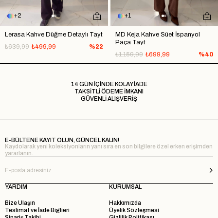
2
1
Lerasa Kahve Düğme Detaylı Tayt
MD Keja Kahve Süet İspanyol
Paça Tayt
₺639,99
₺499,99
%22
₺1.159,99
₺699,99
%40
14 GÜN İÇİNDE KOLAY İADE
TAKSİTLİ ÖDEME İMKANI
GÜVENLİ ALIŞVERİŞ
E-BÜLTENE KAYIT OLUN, GÜNCEL KALIN!
Kaydolarak yeni koleksiyonların yanı sıra en son bilgilere özel erken erişimden
yararlanın.
YARDIM
KURUMSAL
Bize Ulaşın
Hakkımızda
Teslimat ve İade Biglieri
Üyelik Sözleşmesi
Sipariş Takibi
Gizlilik Politikası