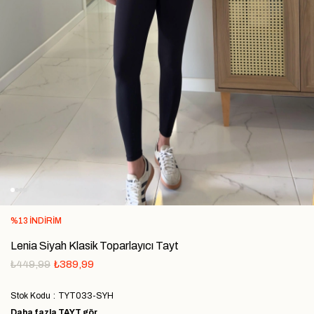
%
13
İNDIRIM
Lenia Siyah Klasik Toparlayıcı Tayt
₺449,99
₺389,99
Stok Kodu
TYT033-SYH
Daha fazla
TAYT
gör