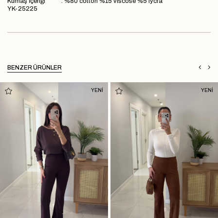
Kumaş İçeriği : %80 cotton %15 viscose %5 lycra
YK-25225
BENZER ÜRÜNLER
YENİ
YENİ