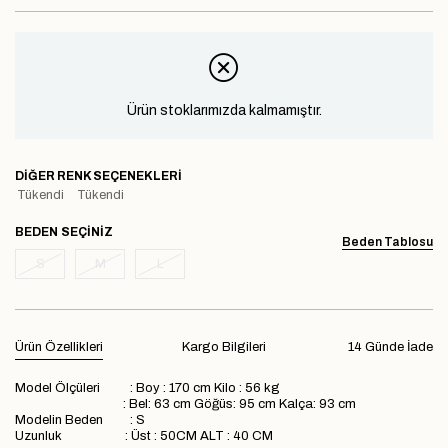
Ürün stoklarımızda kalmamıştır.
DIĞER RENK SEÇENEKLERI
Tükendi
Tükendi
BEDEN
Beden Tablosu
S
M
L
Ürün Özellikleri
Kargo Bilgileri
14 Günde İade
Model Ölçüleri : Boy : 170 cm Kilo : 56 kg
: Bel: 63 cm Göğüs: 95 cm Kalça: 93 cm
Modelin Beden : S
Uzunluk : Üst : 50CM ALT : 40 CM