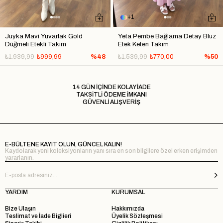
1
Juyka Mavi Yuvarlak Gold
Yeta Pembe Bağlama Detay Bluz
Düğmeli Etekli Takım
Etek Keten Takım
₺1.939,99
₺999,99
%48
₺1.539,99
₺770,00
%50
14 GÜN İÇİNDE KOLAY İADE
TAKSİTLİ ÖDEME İMKANI
GÜVENLİ ALIŞVERİŞ
E-BÜLTENE KAYIT OLUN, GÜNCEL KALIN!
Kaydolarak yeni koleksiyonların yanı sıra en son bilgilere özel erken erişimden
yararlanın.
YARDIM
KURUMSAL
Bize Ulaşın
Hakkımızda
Teslimat ve İade Biglieri
Üyelik Sözleşmesi