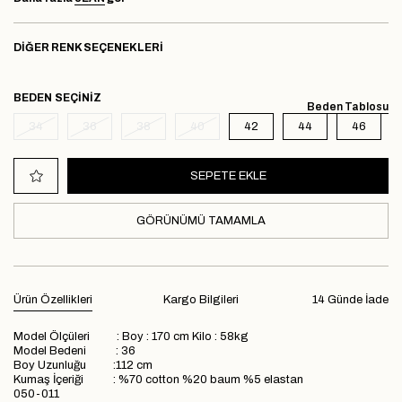
DIĞER RENK SEÇENEKLERI
BEDEN
Beden Tablosu
34
36
38
40
42
44
46
GÖRÜNÜMÜ TAMAMLA
Ürün Özellikleri
Kargo Bilgileri
14 Günde İade
Model Ölçüleri : Boy : 170 cm Kilo : 58kg
Model Bedeni : 36
Boy Uzunluğu :112 cm
Kumaş İçeriği : %70 cotton %20 baum %5 elastan
050-011