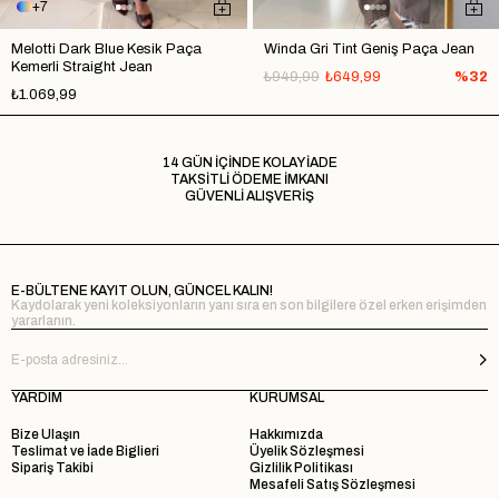
7
Melotti Dark Blue Kesik Paça
Winda Gri Tint Geniş Paça Jean
Kemerli Straight Jean
₺949,99
₺649,99
%32
₺1.069,99
14 GÜN İÇİNDE KOLAY İADE
TAKSİTLİ ÖDEME İMKANI
GÜVENLİ ALIŞVERİŞ
E-BÜLTENE KAYIT OLUN, GÜNCEL KALIN!
Kaydolarak yeni koleksiyonların yanı sıra en son bilgilere özel erken erişimden
yararlanın.
YARDIM
KURUMSAL
Bize Ulaşın
Hakkımızda
Teslimat ve İade Biglieri
Üyelik Sözleşmesi
Sipariş Takibi
Gizlilik Politikası
Mesafeli Satış Sözleşmesi