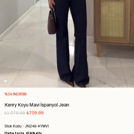
%
34
İNDIRIM
Kenry Koyu Mavi İspanyol Jean
₺1.079,99
₺709,99
Stok Kodu
JN249-KYMVİ
Daha fazla
JEAN
gör