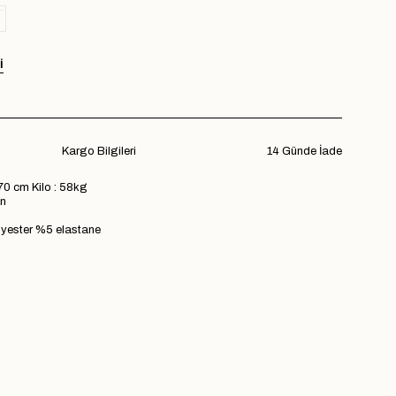
I
Kargo Bilgileri
14 Günde İade
70 cm Kilo : 58kg
n
yester %5 elastane