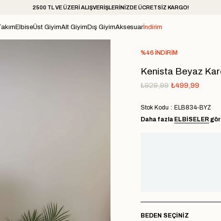
2500 TL VE ÜZERİ ALIŞVERİŞLERİNİZDE ÜCRETSİZ KARGO!
Takım
Elbise
Üst Giyim
Alt Giyim
Dış Giyim
Aksesuar
İndirim
%
46
İNDIRIM
Kenista Beyaz Kare
₺929,99
₺499,99
Stok Kodu
ELB834-BYZ
Daha fazla
ELBİSELER
gör
BEDEN