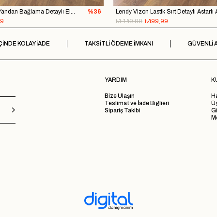
Ersa Ekru T Kol Yandan Bağlama Detaylı Elbise
%36
99
₺1.149,99
₺499,99
ÇİNDE KOLAY İADE
TAKSİTLİ ÖDEME İMKANI
GÜVENLİ A
YARDIM
K
Bize Ulaşın
H
Teslimat ve İade Biglieri
Ü
Sipariş Takibi
Gi
Me