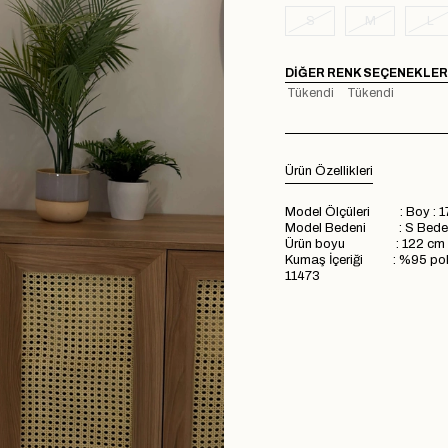
S
M
L
DIĞER RENK SEÇENEKLER
Tükendi
Tükendi
Ürün Özellikleri
Model Ölçüleri : Boy : 1
Model Bedeni : S Bede
Ürün boyu : 122 cm
Kumaş İçeriği : %95 pol
11473