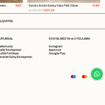
Lendy Vizon Lastik Sırt Detaylı Astarlı Askılı Elbise
%57
Sendro Bordo Balıkçı Yaka Fitilli Elbise
%36
₺1.089,99
₺699,99
LIŞVERİŞ
URUMSAL
SOSYAL MEDYA ve UYGULAMA
akkımızda
Instagram
yelik Sözleşmesi
Appstore
zlilik Politikası
Google Play
safeli Satış Sözleşmesi