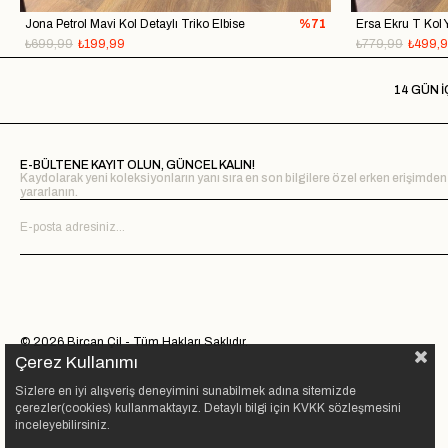
Jona Petrol Mavi Kol Detaylı Triko Elbise
%71
₺699,99
₺199,99
₺779,99
₺499,
14 GÜN İ
E-BÜLTENE KAYIT OLUN, GÜNCEL KALIN!
Kaydolarak yeni koleksiyonların yanı sıra en son bilgilere özel erken erişimden
yararlanın.
© 2026 Bircan Çil - Tüm Hakları Saklıdır.
Çerez Kullanımı
Sizlere en iyi alışveriş deneyimini sunabilmek adına sitemizde
çerezler(cookies) kullanmaktayız. Detaylı bilgi için KVKK sözleşmesini
inceleyebilirsiniz.