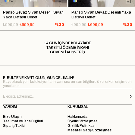
1
1
Panso Beyaz Siyah Desenli Siyah
Panso Siyah Beyaz Desenli Yaka
Yaka Detaylı Ceket
Detaylı Ceket
₺999,99
₺699,99
%30
₺999,99
₺699,99
%30
14 GÜN İÇİNDE KOLAY İADE
TAKSİTLİ ÖDEME İMKANI
GÜVENLİ ALIŞVERİŞ
E-BÜLTENE KAYIT OLUN, GÜNCEL KALIN!
Kaydolarak yeni koleksiyonların yanı sıra en son bilgilere özel erken erişimden
yararlanın.
YARDIM
KURUMSAL
Bize Ulaşın
Hakkımızda
Teslimat ve İade Biglieri
Üyelik Sözleşmesi
Sipariş Takibi
Gizlilik Politikası
Mesafeli Satış Sözleşmesi