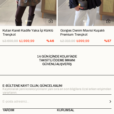
Kutan Kareli Kadife Yaka İçi Kürklü
Gorges Denim Mavisi Kuşaklı
Trençkot
Premium Trençkot
₺3.699,99
₺1.999,99
%46
₺2.319,99
₺999,99
%57
14 GÜN İÇİNDE KOLAY İADE
TAKSİTLİ ÖDEME İMKANI
GÜVENLİ ALIŞVERİŞ
E-BÜLTENE KAYIT OLUN, GÜNCEL KALIN!
Kaydolarak yeni koleksiyonların yanı sıra en son bilgilere özel erken erişimden
yararlanın.
YARDIM
KURUMSAL