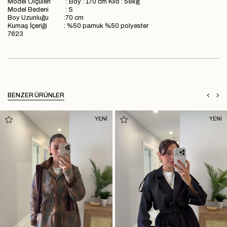
Model Ölçüleri : Boy : 170 cm Kilo : 58kg
Model Bedeni : S
Boy Uzunluğu :70 cm
Kumaş İçeriği : %50 pamuk %50 polyester
7623
BENZER ÜRÜNLER
YENİ
YENİ