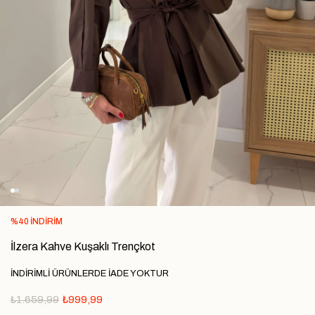
%
40
İNDIRIM
İlzera Kahve Kuşaklı Trençkot
İNDİRİMLİ ÜRÜNLERDE İADE YOKTUR
₺1.659,99
₺999,99