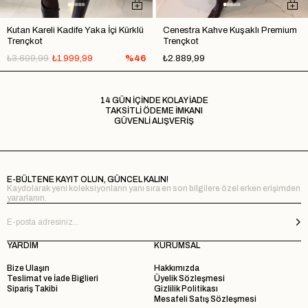
Kutan Kareli Kadife Yaka İçi Kürklü
Cenestra Kahve Kuşaklı Premium
Trençkot
Trençkot
₺3.699,99
₺1.999,99
%46
₺2.889,99
14 GÜN İÇİNDE KOLAY İADE
TAKSİTLİ ÖDEME İMKANI
GÜVENLİ ALIŞVERİŞ
E-BÜLTENE KAYIT OLUN, GÜNCEL KALIN!
Kaydolarak yeni koleksiyonların yanı sıra en son bilgilere özel erken erişimden
yararlanın.
YARDIM
KURUMSAL
Bize Ulaşın
Hakkımızda
Teslimat ve İade Biglieri
Üyelik Sözleşmesi
Sipariş Takibi
Gizlilik Politikası
Mesafeli Satış Sözleşmesi