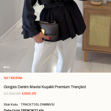
%
57
İNDIRIM
Gorges Denim Mavisi Kuşaklı Premium Trençkot
₺2.319,99
₺999,99
Stok Kodu
TRNCKT051-DNMMVSİ
Daha fazla
TRENÇKOT
gör