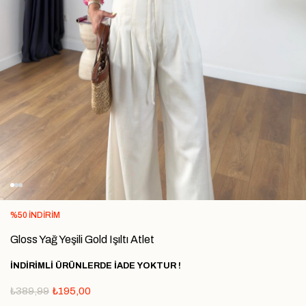
%
50
İNDIRIM
Gloss Yağ Yeşili Gold Işıltı Atlet
İNDİRİMLİ ÜRÜNLERDE İADE YOKTUR !
₺389,99
₺195,00