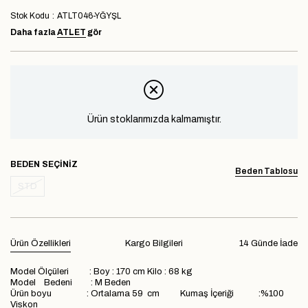
Stok Kodu
ATLT046-YĞYŞL
Daha fazla
ATLET
gör
Ürün stoklarımızda kalmamıştır.
BEDEN
Beden Tablosu
STD
Ürün Özellikleri
Kargo Bilgileri
14 Günde İade
Model Ölçüleri : Boy : 170 cm Kilo : 68 kg
Model Bedeni : M Beden
Ürün boyu : Ortalama 59 cm Kumaş İçeriği :%100
Viskon