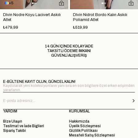
5
Dlvin Nodre Koyu Lacivert Askılı
Dlvin Nidrot Bordo Kalın Askılı
Atlet
Poliamid Atlet
₺479,99
₺519,99
14 GÜN İÇİNDE KOLAY İADE
TAKSİTLİ ÖDEME İMKANI
GÜVENLİ ALIŞVERİŞ
E-BÜLTENE KAYIT OLUN, GÜNCEL KALIN!
Kaydolarak yeni koleksiyonların yanı sıra en son bilgilere özel erken erişimden
yararlanın.
YARDIM
KURUMSAL
Bize Ulaşın
Hakkımızda
Teslimat ve İade Biglieri
Üyelik Sözleşmesi
Sipariş Takibi
Gizlilik Politikası
Mesafeli Satış Sözleşmesi