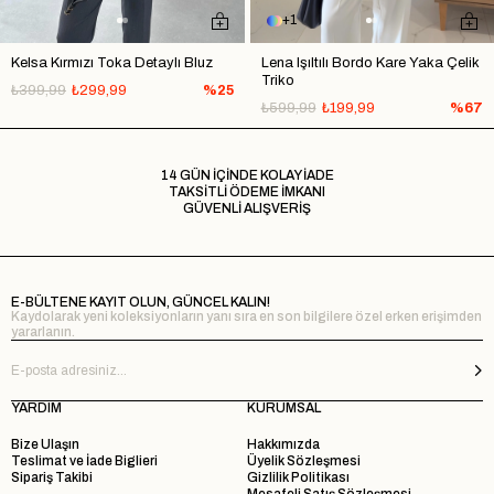
1
Kelsa Kırmızı Toka Detaylı Bluz
Lena Işıltılı Bordo Kare Yaka Çelik
Triko
₺399,99
₺299,99
%25
₺599,99
₺199,99
%67
14 GÜN İÇİNDE KOLAY İADE
TAKSİTLİ ÖDEME İMKANI
GÜVENLİ ALIŞVERİŞ
E-BÜLTENE KAYIT OLUN, GÜNCEL KALIN!
Kaydolarak yeni koleksiyonların yanı sıra en son bilgilere özel erken erişimden
yararlanın.
YARDIM
KURUMSAL
Bize Ulaşın
Hakkımızda
Teslimat ve İade Biglieri
Üyelik Sözleşmesi
Sipariş Takibi
Gizlilik Politikası
Mesafeli Satış Sözleşmesi