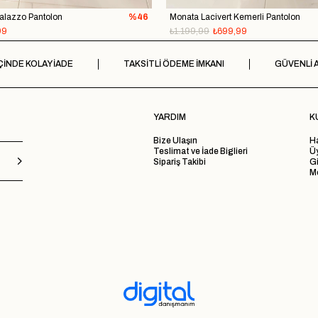
Palazzo Pantolon
%46
Monata Lacivert Kemerli Pantolon
99
₺1.199,99
₺699,99
ÇİNDE KOLAY İADE
TAKSİTLİ ÖDEME İMKANI
GÜVENLİ A
YARDIM
K
Bize Ulaşın
H
Teslimat ve İade Biglieri
Ü
Sipariş Takibi
Gi
Me