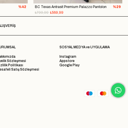
%42
BC Texas Antrasit Premium Palazzo Pantolon
%29
₺799,99
₺569,99
LIŞVERİŞ
URUMSAL
SOSYAL MEDYA ve UYGULAMA
akkımızda
Instagram
yelik Sözleşmesi
Appstore
zlilik Politikası
Google Play
safeli Satış Sözleşmesi