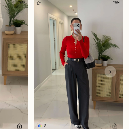
YENİ
YENİ
2