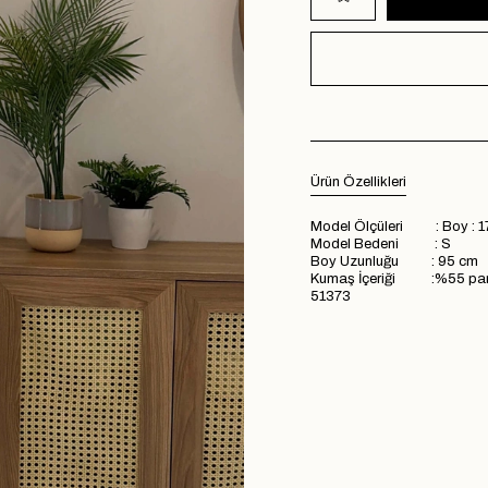
Ürün Özellikleri
Model Ölçüleri : Boy : 1
Model Bedeni : S
Boy Uzunluğu : 95 cm
Kumaş İçeriği :%55 pam
51373