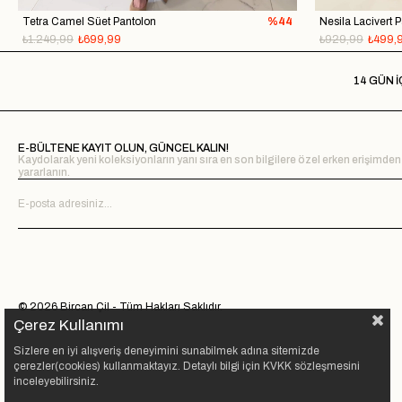
Tetra Camel Süet Pantolon
%44
Nesila Lacivert 
₺1.249,99
₺699,99
₺929,99
₺499,
14 GÜN İ
E-BÜLTENE KAYIT OLUN, GÜNCEL KALIN!
Kaydolarak yeni koleksiyonların yanı sıra en son bilgilere özel erken erişimden
yararlanın.
© 2026 Bircan Çil - Tüm Hakları Saklıdır.
Çerez Kullanımı
Sizlere en iyi alışveriş deneyimini sunabilmek adına sitemizde
çerezler(cookies) kullanmaktayız. Detaylı bilgi için KVKK sözleşmesini
inceleyebilirsiniz.