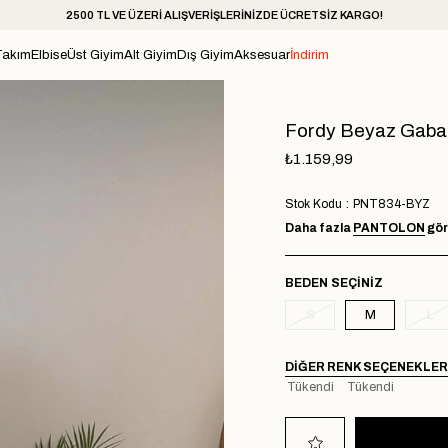
2500 TL VE ÜZERİ ALIŞVERİŞLERİNİZDE ÜCRETSİZ KARGO!
Takım
Elbise
Üst Giyim
Alt Giyim
Dış Giyim
Aksesuar
İndirim
Fordy Beyaz Gabar
₺1.159,99
Stok Kodu
PNT834-BYZ
Daha fazla
PANTOLON
gör
BEDEN
S
M
L
DIĞER RENK SEÇENEKLER
Tükendi
Tükendi