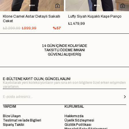
Klone Camel Astar Detaylı Sakallı
Luffy Siyah Kuşaklı Kaşe Panço
Ceket
₺1.479,99
₺2.299,99
₺999,99
%57
14 GÜN İÇİNDE KOLAY İADE
TAKSİTLİ ÖDEME İMKANI
GÜVENLİ ALIŞVERİŞ
E-BÜLTENE KAYIT OLUN, GÜNCEL KALIN!
Kaydolarak yeni koleksiyonların yanı sıra en son bilgilere özel erken erişimden
yararlanın.
YARDIM
KURUMSAL
Bize Ulaşın
Hakkımızda
Teslimat ve İade Biglieri
Üyelik Sözleşmesi
Sipariş Takibi
Gizlilik Politikası
Mesafeli Satış Sözleşmesi