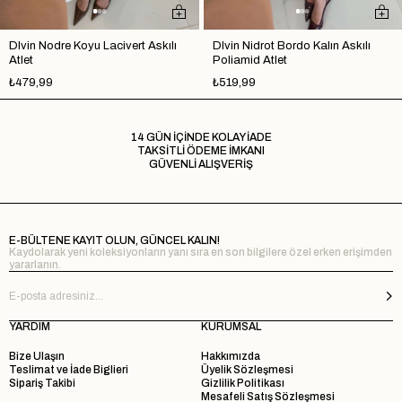
Dlvin Nodre Koyu Lacivert Askılı
Dlvin Nidrot Bordo Kalın Askılı
Atlet
Poliamid Atlet
₺479,99
₺519,99
14 GÜN İÇİNDE KOLAY İADE
TAKSİTLİ ÖDEME İMKANI
GÜVENLİ ALIŞVERİŞ
E-BÜLTENE KAYIT OLUN, GÜNCEL KALIN!
Kaydolarak yeni koleksiyonların yanı sıra en son bilgilere özel erken erişimden
yararlanın.
YARDIM
KURUMSAL
Bize Ulaşın
Hakkımızda
Teslimat ve İade Biglieri
Üyelik Sözleşmesi
Sipariş Takibi
Gizlilik Politikası
Mesafeli Satış Sözleşmesi