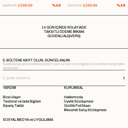
₺579,99
₺299,99
%48
₺579,99
₺299,99
%48
14 GÜN İÇİNDE KOLAY İADE
TAKSİTLİ ÖDEME İMKANI
GÜVENLİ ALIŞVERİŞ
E-BÜLTENE KAYIT OLUN, GÜNCEL KALIN!
Kaydolarak yeni koleksiyonların yanı sıra en son bilgilere özel erken erişimden
yararlanın.
YARDIM
KURUMSAL
Bize Ulaşın
Hakkımızda
Teslimat ve İade Biglieri
Üyelik Sözleşmesi
Sipariş Takibi
Gizlilik Politikası
Mesafeli Satış Sözleşmesi
SOSYAL MEDYA ve UYGULAMA