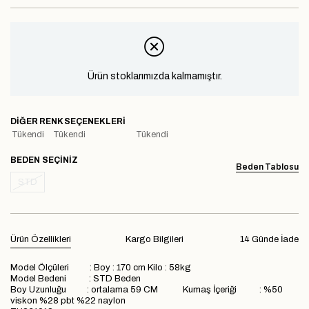
Ürün stoklarımızda kalmamıştır.
DIĞER RENK SEÇENEKLERI
Tükendi
Tükendi
Tükendi
BEDEN
Beden Tablosu
STD
Ürün Özellikleri
Kargo Bilgileri
14 Günde İade
Model Ölçüleri : Boy : 170 cm Kilo : 58kg
Model Bedeni : STD Beden
Boy Uzunluğu : ortalama 59 CM Kumaş İçeriği : %50
viskon %28 pbt %22 naylon