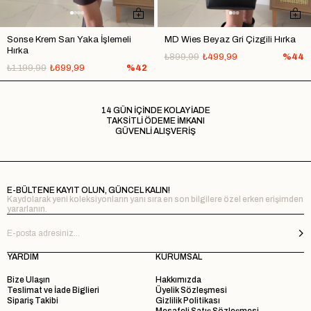
Sonse Krem Sarı Yaka İşlemeli
MD Wies Beyaz Gri Çizgili Hırka
Hırka
₺899,99
₺499,99
%44
₺1.199,99
₺699,99
%42
14 GÜN İÇİNDE KOLAY İADE
TAKSİTLİ ÖDEME İMKANI
GÜVENLİ ALIŞVERİŞ
E-BÜLTENE KAYIT OLUN, GÜNCEL KALIN!
Kaydolarak yeni koleksiyonların yanı sıra en son bilgilere özel erken erişimden
yararlanın.
YARDIM
KURUMSAL
Bize Ulaşın
Hakkımızda
Teslimat ve İade Biglieri
Üyelik Sözleşmesi
Sipariş Takibi
Gizlilik Politikası
Mesafeli Satış Sözleşmesi