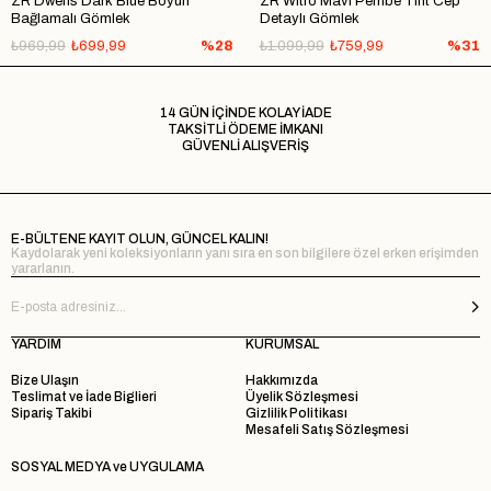
ZR Dwens Dark Blue Boyun
ZR Witro Mavi Pembe Tint Cep
Bağlamalı Gömlek
Detaylı Gömlek
₺969,99
₺699,99
%28
₺1.099,99
₺759,99
%31
14 GÜN İÇİNDE KOLAY İADE
TAKSİTLİ ÖDEME İMKANI
GÜVENLİ ALIŞVERİŞ
E-BÜLTENE KAYIT OLUN, GÜNCEL KALIN!
Kaydolarak yeni koleksiyonların yanı sıra en son bilgilere özel erken erişimden
yararlanın.
YARDIM
KURUMSAL
Bize Ulaşın
Hakkımızda
Teslimat ve İade Biglieri
Üyelik Sözleşmesi
Sipariş Takibi
Gizlilik Politikası
Mesafeli Satış Sözleşmesi
SOSYAL MEDYA ve UYGULAMA