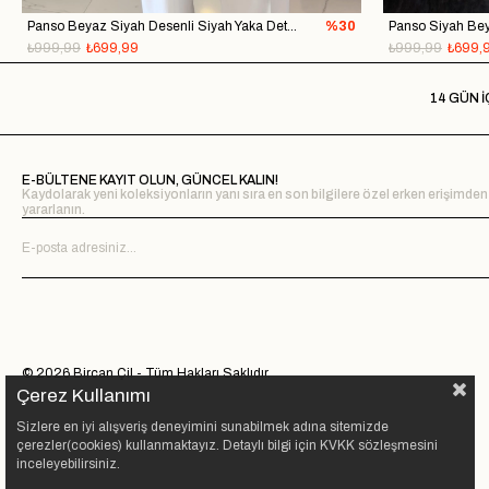
Panso Beyaz Siyah Desenli Siyah Yaka Detaylı Ceket
%30
₺999,99
₺699,99
₺999,99
₺699,
14 GÜN İ
E-BÜLTENE KAYIT OLUN, GÜNCEL KALIN!
Kaydolarak yeni koleksiyonların yanı sıra en son bilgilere özel erken erişimden
yararlanın.
© 2026 Bircan Çil - Tüm Hakları Saklıdır.
Çerez Kullanımı
Sizlere en iyi alışveriş deneyimini sunabilmek adına sitemizde
çerezler(cookies) kullanmaktayız. Detaylı bilgi için KVKK sözleşmesini
inceleyebilirsiniz.