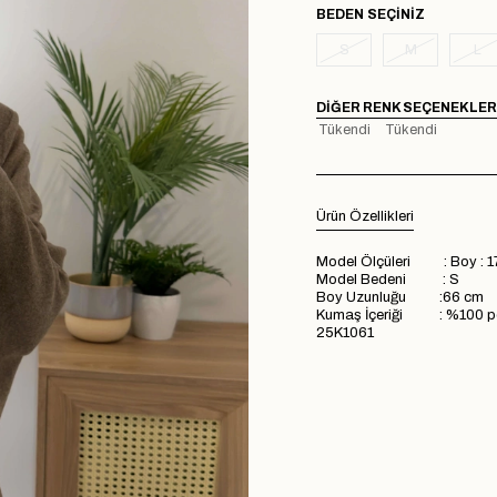
BEDEN
S
M
L
DIĞER RENK SEÇENEKLER
Tükendi
Tükendi
Ürün Özellikleri
Model Ölçüleri : Boy : 1
Model Bedeni : S
Boy Uzunluğu :66 cm
Kumaş İçeriği : %100 p
25K1061