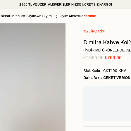
2500 TL VE ÜZERİ ALIŞVERİŞLERİNİZDE ÜCRETSİZ KARGO!
Takım
Elbise
Üst Giyim
Alt Giyim
Dış Giyim
Aksesuar
İndirim
%
28
İNDIRIM
Dimitra Kahve Kol 
(İNDİRİMLİ ÜRÜNLERDE İA
₺1.059,99
₺759,99
Stok Kodu
CKT190-KHV
Daha fazla
CEKET VE MON