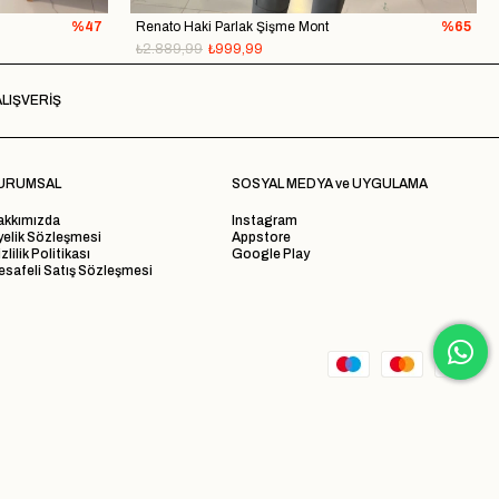
%47
Renato Haki Parlak Şişme Mont
%65
₺2.889,99
₺999,99
LIŞVERİŞ
URUMSAL
SOSYAL MEDYA ve UYGULAMA
akkımızda
Instagram
yelik Sözleşmesi
Appstore
zlilik Politikası
Google Play
safeli Satış Sözleşmesi