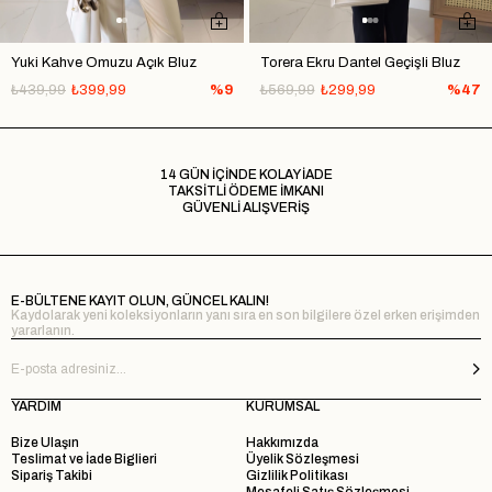
Yuki Kahve Omuzu Açık Bluz
Torera Ekru Dantel Geçişli Bluz
₺439,99
₺399,99
%9
₺569,99
₺299,99
%47
14 GÜN İÇİNDE KOLAY İADE
TAKSİTLİ ÖDEME İMKANI
GÜVENLİ ALIŞVERİŞ
E-BÜLTENE KAYIT OLUN, GÜNCEL KALIN!
Kaydolarak yeni koleksiyonların yanı sıra en son bilgilere özel erken erişimden
yararlanın.
YARDIM
KURUMSAL
Bize Ulaşın
Hakkımızda
Teslimat ve İade Biglieri
Üyelik Sözleşmesi
Sipariş Takibi
Gizlilik Politikası
Mesafeli Satış Sözleşmesi