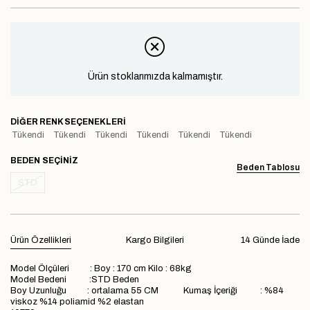
Ürün stoklarımızda kalmamıştır.
DIĞER RENK SEÇENEKLERI
Tükendi
Tükendi
Tükendi
Tükendi
Tükendi
Tükendi
BEDEN
Beden Tablosu
STD
Ürün Özellikleri
Kargo Bilgileri
14 Günde İade
Model Ölçüleri : Boy : 170 cm Kilo : 68kg
Model Bedeni :STD Beden
Boy Uzunluğu : ortalama 55 CM Kumaş İçeriği : %84
viskoz %14 poliamid %2 elastan