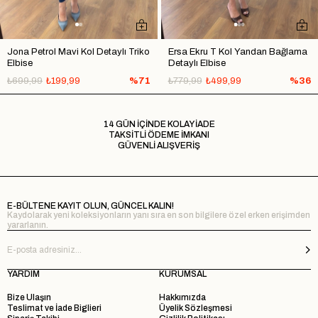
Jona Petrol Mavi Kol Detaylı Triko
Ersa Ekru T Kol Yandan Bağlama
Elbise
Detaylı Elbise
₺699,99
₺199,99
%71
₺779,99
₺499,99
%36
14 GÜN İÇİNDE KOLAY İADE
TAKSİTLİ ÖDEME İMKANI
GÜVENLİ ALIŞVERİŞ
E-BÜLTENE KAYIT OLUN, GÜNCEL KALIN!
Kaydolarak yeni koleksiyonların yanı sıra en son bilgilere özel erken erişimden
yararlanın.
YARDIM
KURUMSAL
Bize Ulaşın
Hakkımızda
Teslimat ve İade Biglieri
Üyelik Sözleşmesi