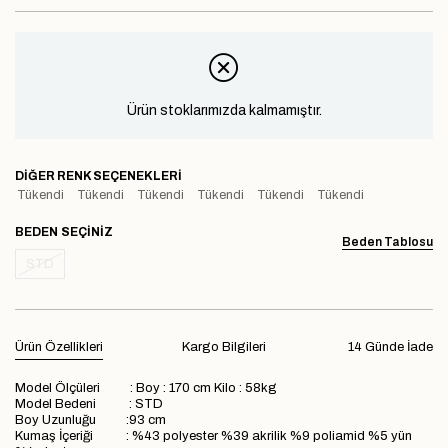
Ürün stoklarımızda kalmamıştır.
DIĞER RENK SEÇENEKLERI
Tükendi
Tükendi
Tükendi
Tükendi
Tükendi
Tükendi
BEDEN
Beden Tablosu
STD
Ürün Özellikleri
Kargo Bilgileri
14 Günde İade
Model Ölçüleri : Boy : 170 cm Kilo : 58kg
Model Bedeni : STD
Boy Uzunluğu :93 cm
Kumaş İçeriği : %43 polyester %39 akrilik %9 poliamid %5 yün