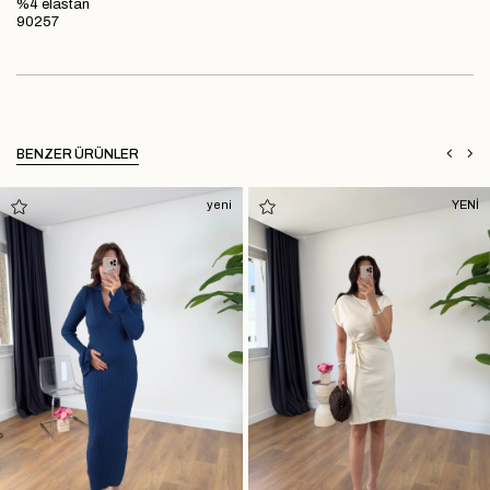
%4 elastan
90257
BENZER ÜRÜNLER
yeni
YENİ