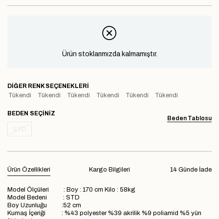
Ürün stoklarımızda kalmamıştır.
DIĞER RENK SEÇENEKLERI
Tükendi
Tükendi
Tükendi
Tükendi
Tükendi
Tükendi
BEDEN
Beden Tablosu
STD
Ürün Özellikleri
Kargo Bilgileri
14 Günde İade
Model Ölçüleri : Boy : 170 cm Kilo : 58kg
Model Bedeni : STD
Boy Uzunluğu :52 cm
Kumaş İçeriği : %43 polyester %39 akrilik %9 poliamid %5 yün