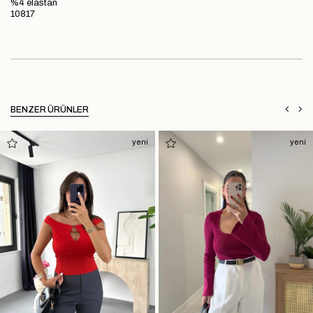
%4 elastan
10817
BENZER ÜRÜNLER
yeni
yeni