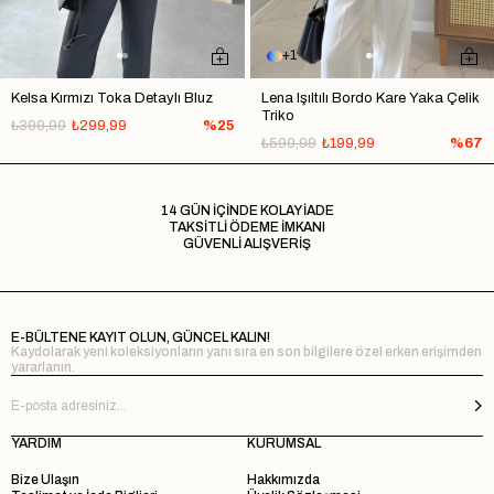
1
Kelsa Kırmızı Toka Detaylı Bluz
Lena Işıltılı Bordo Kare Yaka Çelik
Triko
₺399,99
₺299,99
%25
₺599,99
₺199,99
%67
14 GÜN İÇİNDE KOLAY İADE
TAKSİTLİ ÖDEME İMKANI
GÜVENLİ ALIŞVERİŞ
E-BÜLTENE KAYIT OLUN, GÜNCEL KALIN!
Kaydolarak yeni koleksiyonların yanı sıra en son bilgilere özel erken erişimden
yararlanın.
YARDIM
KURUMSAL
Bize Ulaşın
Hakkımızda