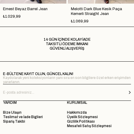
Ernest Beyaz Barrel Jean
Melotti Dark Blue Kesik Paça
Kemerli Straight Jean
₺1.029,99
₺1.069,99
14 GÜN İÇİNDE KOLAY İADE
TAKSİTLİ ÖDEME İMKANI
GÜVENLİ ALIŞVERİŞ
E-BÜLTENE KAYIT OLUN, GÜNCEL KALIN!
Kaydolarak yeni koleksiyonların yanı sıra en son bilgilere özel erken erişimden
yararlanın.
YARDIM
KURUMSAL
Bize Ulaşın
Hakkımızda
Teslimat ve İade Biglieri
Üyelik Sözleşmesi
Sipariş Takibi
Gizlilik Politikası
Mesafeli Satış Sözleşmesi