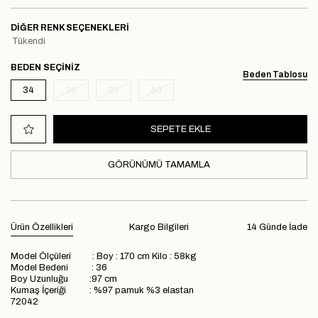
DIĞER RENK SEÇENEKLERI
Tükendi
BEDEN
Beden Tablosu
34
36
38
40
GÖRÜNÜMÜ TAMAMLA
Ürün Özellikleri
Kargo Bilgileri
14 Günde İade
Model Ölçüleri : Boy : 170 cm Kilo : 58kg
Model Bedeni : 36
Boy Uzunluğu :97 cm
Kumaş İçeriği : %97 pamuk %3 elastan
72042