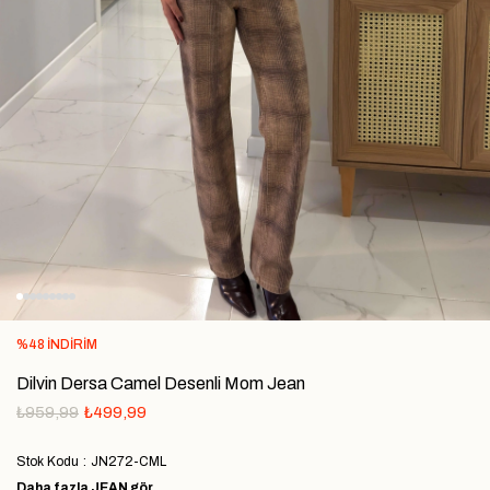
%
48
İNDIRIM
Dilvin Dersa Camel Desenli Mom Jean
₺959,99
₺499,99
Stok Kodu
JN272-CML
Daha fazla
JEAN
gör