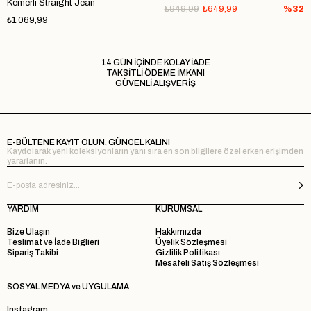
Kemerli Straight Jean
₺949,99
₺649,99
%32
₺1.069,99
14 GÜN İÇİNDE KOLAY İADE
TAKSİTLİ ÖDEME İMKANI
GÜVENLİ ALIŞVERİŞ
E-BÜLTENE KAYIT OLUN, GÜNCEL KALIN!
Kaydolarak yeni koleksiyonların yanı sıra en son bilgilere özel erken erişimden
yararlanın.
YARDIM
KURUMSAL
Bize Ulaşın
Hakkımızda
Teslimat ve İade Biglieri
Üyelik Sözleşmesi
Sipariş Takibi
Gizlilik Politikası
Mesafeli Satış Sözleşmesi
SOSYAL MEDYA ve UYGULAMA
Instagram