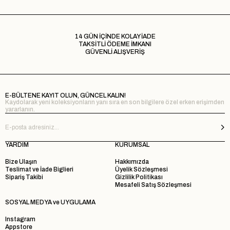
14 GÜN İÇİNDE KOLAY İADE
TAKSİTLİ ÖDEME İMKANI
GÜVENLİ ALIŞVERİŞ
E-BÜLTENE KAYIT OLUN, GÜNCEL KALIN!
Kaydolarak yeni koleksiyonların yanı sıra en son bilgilere özel erken erişimden
yararlanın.
YARDIM
KURUMSAL
Bize Ulaşın
Hakkımızda
Teslimat ve İade Biglieri
Üyelik Sözleşmesi
Sipariş Takibi
Gizlilik Politikası
Mesafeli Satış Sözleşmesi
SOSYAL MEDYA ve UYGULAMA
Instagram
Appstore