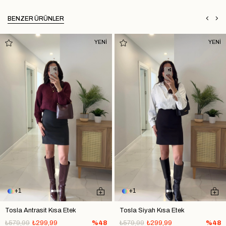
BENZER ÜRÜNLER
YENİ
YENİ
1
1
Tosla Antrasit Kısa Etek
Tosla Siyah Kısa Etek
₺579,99
₺299,99
%48
₺579,99
₺299,99
%48