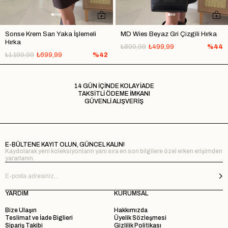
Sonse Krem Sarı Yaka İşlemeli
MD Wies Beyaz Gri Çizgili Hırka
Hırka
₺899,99
₺499,99
%44
₺1.199,99
₺699,99
%42
14 GÜN İÇİNDE KOLAY İADE
TAKSİTLİ ÖDEME İMKANI
GÜVENLİ ALIŞVERİŞ
E-BÜLTENE KAYIT OLUN, GÜNCEL KALIN!
Kaydolarak yeni koleksiyonların yanı sıra en son bilgilere özel erken erişimden
yararlanın.
YARDIM
KURUMSAL
Bize Ulaşın
Hakkımızda
Teslimat ve İade Biglieri
Üyelik Sözleşmesi
Sipariş Takibi
Gizlilik Politikası