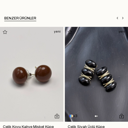
BENZER ÜRÜNLER
yeni
yeni
3
Çelik Koyu Kahve Misket Küpe
Çelik Siyah Üçlü Küpe