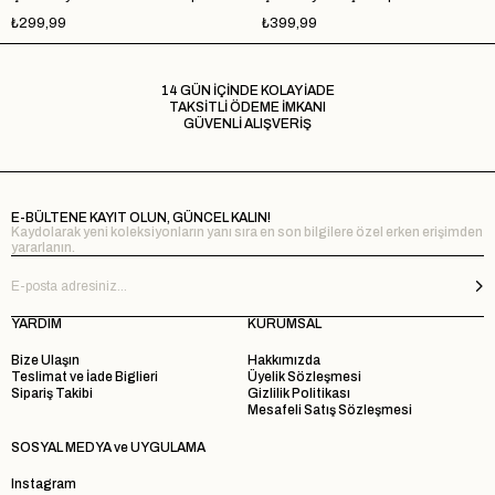
₺299,99
₺399,99
14 GÜN İÇİNDE KOLAY İADE
TAKSİTLİ ÖDEME İMKANI
GÜVENLİ ALIŞVERİŞ
E-BÜLTENE KAYIT OLUN, GÜNCEL KALIN!
Kaydolarak yeni koleksiyonların yanı sıra en son bilgilere özel erken erişimden
yararlanın.
YARDIM
KURUMSAL
Bize Ulaşın
Hakkımızda
Teslimat ve İade Biglieri
Üyelik Sözleşmesi
Sipariş Takibi
Gizlilik Politikası
Mesafeli Satış Sözleşmesi
SOSYAL MEDYA ve UYGULAMA
Instagram