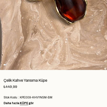
Çelik Kahve Yansıma Küpe
₺449,99
Stok Kodu
KPE009-KHVYNSM-BM
Daha fazla
KÜPE
gör