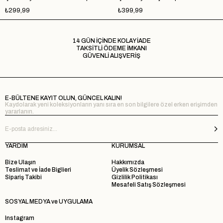
₺299,99
₺399,99
14 GÜN İÇİNDE KOLAY İADE
TAKSİTLİ ÖDEME İMKANI
GÜVENLİ ALIŞVERİŞ
E-BÜLTENE KAYIT OLUN, GÜNCEL KALIN!
Kaydolarak yeni koleksiyonların yanı sıra en son bilgilere özel erken erişimden
yararlanın.
YARDIM
KURUMSAL
Bize Ulaşın
Hakkımızda
Teslimat ve İade Biglieri
Üyelik Sözleşmesi
Sipariş Takibi
Gizlilik Politikası
Mesafeli Satış Sözleşmesi
SOSYAL MEDYA ve UYGULAMA
Instagram