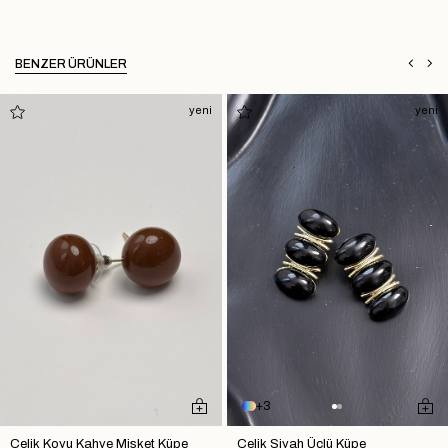
BENZER ÜRÜNLER
yeni
yeni
3
Çelik Koyu Kahve Misket Küpe
Çelik Siyah Üçlü Küpe