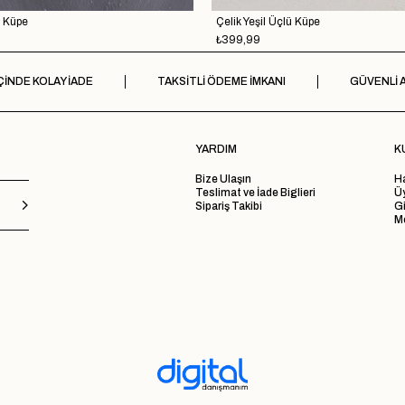
ü Küpe
Çelik Yeşil Üçlü Küpe
₺399,99
ÇİNDE KOLAY İADE
TAKSİTLİ ÖDEME İMKANI
GÜVENLİ A
YARDIM
K
Bize Ulaşın
H
Teslimat ve İade Biglieri
Ü
Sipariş Takibi
Gi
Me