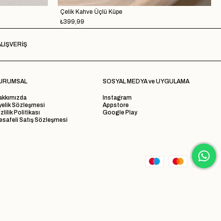
Çelik Kahve Üçlü Küpe
₺399,99
LIŞVERİŞ
URUMSAL
SOSYAL MEDYA ve UYGULAMA
akkımızda
Instagram
yelik Sözleşmesi
Appstore
zlilik Politikası
Google Play
safeli Satış Sözleşmesi