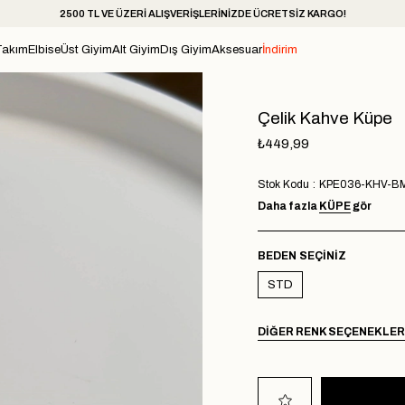
2500 TL VE ÜZERİ ALIŞVERİŞLERİNİZDE ÜCRETSİZ KARGO!
Takım
Elbise
Üst Giyim
Alt Giyim
Dış Giyim
Aksesuar
İndirim
Çelik Kahve Küpe
₺449,99
Stok Kodu
KPE036-KHV-B
Daha fazla
KÜPE
gör
BEDEN
STD
DIĞER RENK SEÇENEKLER