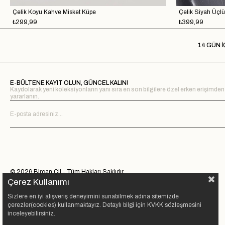
Çelik Koyu Kahve Misket Küpe
Çelik Siyah Üçl
₺299,99
₺399,99
14 GÜN İ
E-BÜLTENE KAYIT OLUN, GÜNCEL KALIN!
Kaydolarak yeni koleksiyonların yanı sıra en son bilgilere özel erken erişimden
yararlanın.
© 2026 Bircan Çil - Tüm Hakları Saklıdır.
Çerez Kullanımı
Sizlere en iyi alışveriş deneyimini sunabilmek adına sitemizde
çerezler(cookies) kullanmaktayız. Detaylı bilgi için KVKK sözleşmesini
inceleyebilirsiniz.