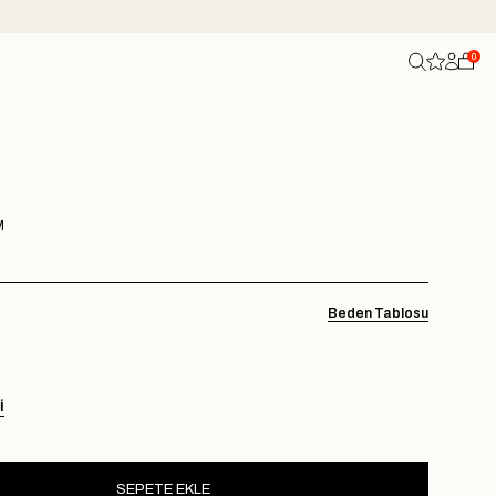
0
M
Beden Tablosu
I