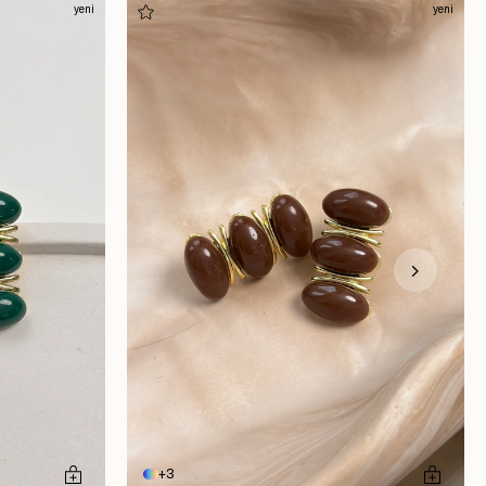
yeni
yeni
3