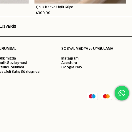
Çelik Kahve Üçlü Küpe
₺399,99
LIŞVERİŞ
URUMSAL
SOSYAL MEDYA ve UYGULAMA
akkımızda
Instagram
yelik Sözleşmesi
Appstore
zlilik Politikası
Google Play
safeli Satış Sözleşmesi