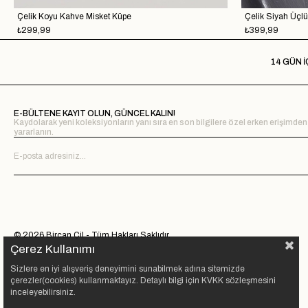
Çelik Koyu Kahve Misket Küpe
Çelik Siyah Üçl
₺299,99
₺399,99
14 GÜN İ
E-BÜLTENE KAYIT OLUN, GÜNCEL KALIN!
Kaydolarak yeni koleksiyonların yanı sıra en son bilgilere özel erken erişimden
yararlanın.
© 2026 Bircan Çil - Tüm Hakları Saklıdır.
Çerez Kullanımı
Sizlere en iyi alışveriş deneyimini sunabilmek adına sitemizde
çerezler(cookies) kullanmaktayız. Detaylı bilgi için KVKK sözleşmesini
inceleyebilirsiniz.