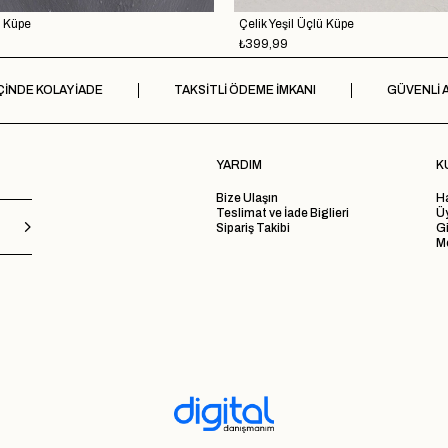
ü Küpe
Çelik Yeşil Üçlü Küpe
₺399,99
ÇİNDE KOLAY İADE
TAKSİTLİ ÖDEME İMKANI
GÜVENLİ A
YARDIM
K
Bize Ulaşın
H
Teslimat ve İade Biglieri
Ü
Sipariş Takibi
Gi
Me