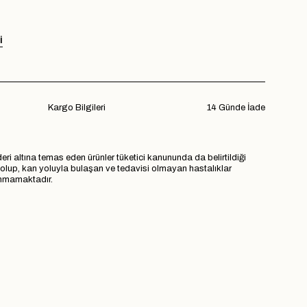
I
Kargo Bilgileri
14 Günde İade
eri altına temas eden ürünler tüketici kanununda da belirtildiği
r olup, kan yoluyla bulaşan ve tedavisi olmayan hastalıklar
lınmamaktadır.