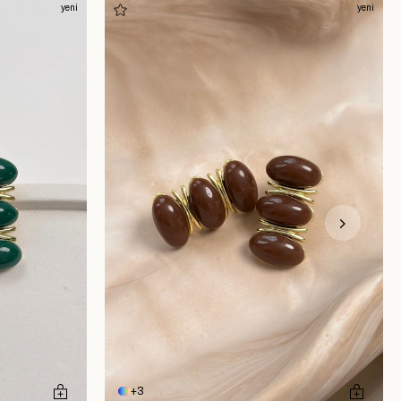
yeni
yeni
3