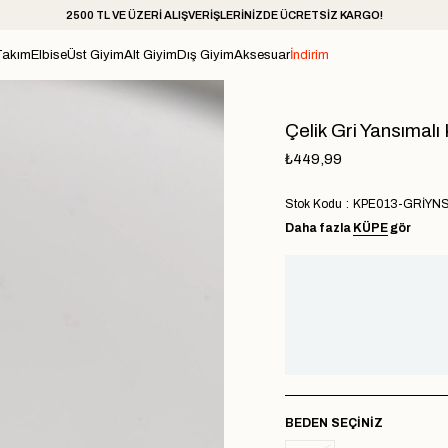
2500 TL VE ÜZERİ ALIŞVERİŞLERİNİZDE ÜCRETSİZ KARGO!
Takım
Elbise
Üst Giyim
Alt Giyim
Dış Giyim
Aksesuar
İndirim
Çelik Gri Yansımalı
₺449,99
Stok Kodu
KPE013-GRİYN
Daha fazla
KÜPE
gör
BEDEN