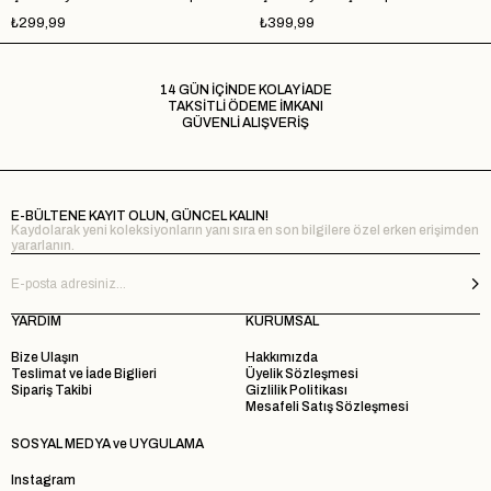
₺299,99
₺399,99
14 GÜN İÇİNDE KOLAY İADE
TAKSİTLİ ÖDEME İMKANI
GÜVENLİ ALIŞVERİŞ
E-BÜLTENE KAYIT OLUN, GÜNCEL KALIN!
Kaydolarak yeni koleksiyonların yanı sıra en son bilgilere özel erken erişimden
yararlanın.
YARDIM
KURUMSAL
Bize Ulaşın
Hakkımızda
Teslimat ve İade Biglieri
Üyelik Sözleşmesi
Sipariş Takibi
Gizlilik Politikası
Mesafeli Satış Sözleşmesi
SOSYAL MEDYA ve UYGULAMA
Instagram