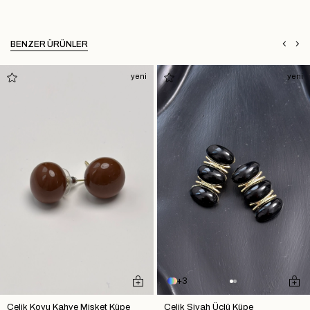
BENZER ÜRÜNLER
yeni
yeni
3
Çelik Koyu Kahve Misket Küpe
Çelik Siyah Üçlü Küpe