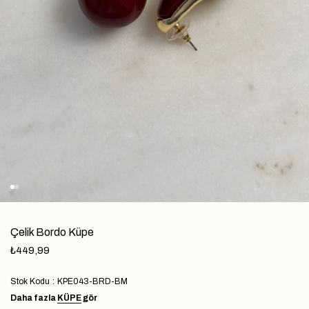
Çelik Bordo Küpe
₺449,99
Stok Kodu
KPE043-BRD-BM
Daha fazla
KÜPE
gör