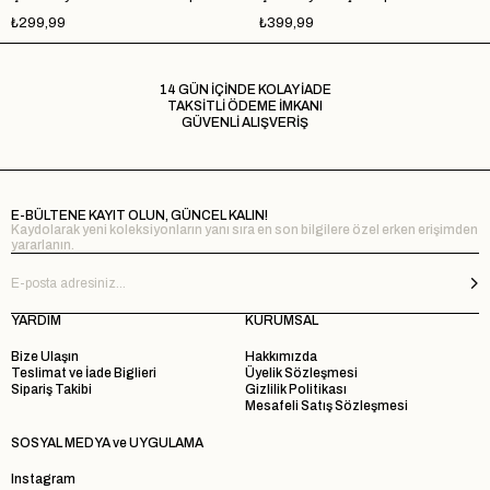
₺299,99
₺399,99
14 GÜN İÇİNDE KOLAY İADE
TAKSİTLİ ÖDEME İMKANI
GÜVENLİ ALIŞVERİŞ
E-BÜLTENE KAYIT OLUN, GÜNCEL KALIN!
Kaydolarak yeni koleksiyonların yanı sıra en son bilgilere özel erken erişimden
yararlanın.
YARDIM
KURUMSAL
Bize Ulaşın
Hakkımızda
Teslimat ve İade Biglieri
Üyelik Sözleşmesi
Sipariş Takibi
Gizlilik Politikası
Mesafeli Satış Sözleşmesi
SOSYAL MEDYA ve UYGULAMA
Instagram