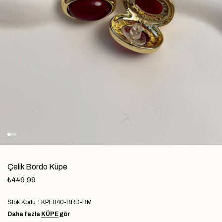
Çelik Bordo Küpe
₺449,99
Stok Kodu
KPE040-BRD-BM
Daha fazla
KÜPE
gör