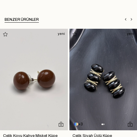
BENZER ÜRÜNLER
yeni
yeni
3
Çelik Koyu Kahve Misket Küpe
Çelik Siyah Üçlü Küpe