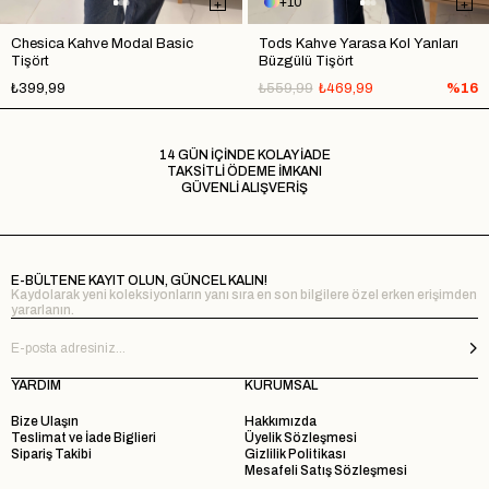
10
Chesica Kahve Modal Basic
Tods Kahve Yarasa Kol Yanları
Tişört
Büzgülü Tişört
₺399,99
₺559,99
₺469,99
%16
14 GÜN İÇİNDE KOLAY İADE
TAKSİTLİ ÖDEME İMKANI
GÜVENLİ ALIŞVERİŞ
E-BÜLTENE KAYIT OLUN, GÜNCEL KALIN!
Kaydolarak yeni koleksiyonların yanı sıra en son bilgilere özel erken erişimden
yararlanın.
YARDIM
KURUMSAL
Bize Ulaşın
Hakkımızda
Teslimat ve İade Biglieri
Üyelik Sözleşmesi
Sipariş Takibi
Gizlilik Politikası
Mesafeli Satış Sözleşmesi