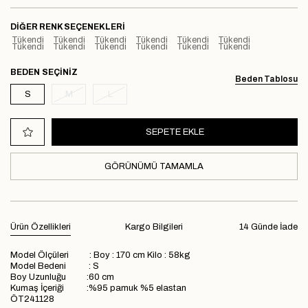
DIĞER RENK SEÇENEKLERI
Tükendi
Tükendi
Tükendi
Tükendi
Tükendi
Tükendi
Tükendi
Tükendi
Tükendi
Tükendi
Tükendi
Tükendi
BEDEN
Beden Tablosu
S
M
L
GÖRÜNÜMÜ TAMAMLA
Ürün Özellikleri
Kargo Bilgileri
14 Günde İade
Model Ölçüleri : Boy : 170 cm Kilo : 58kg
Model Bedeni : S
Boy Uzunluğu :60 cm
Kumaş İçeriği :%95 pamuk %5 elastan
ÖT241128