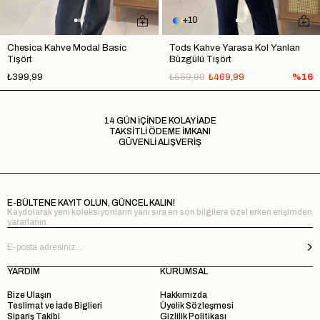
10
Chesica Kahve Modal Basic
Tods Kahve Yarasa Kol Yanları
Tişört
Büzgülü Tişört
₺399,99
₺559,99
₺469,99
%16
14 GÜN İÇİNDE KOLAY İADE
TAKSİTLİ ÖDEME İMKANI
GÜVENLİ ALIŞVERİŞ
E-BÜLTENE KAYIT OLUN, GÜNCEL KALIN!
Kaydolarak yeni koleksiyonların yanı sıra en son bilgilere özel erken erişimden
yararlanın.
YARDIM
KURUMSAL
Bize Ulaşın
Hakkımızda
Teslimat ve İade Biglieri
Üyelik Sözleşmesi
Sipariş Takibi
Gizlilik Politikası