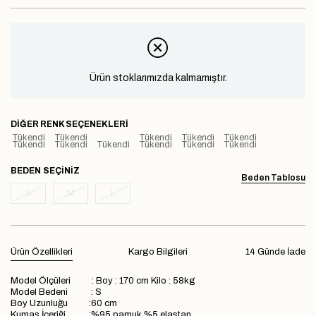
Ürün stoklarımızda kalmamıştır.
DIĞER RENK SEÇENEKLERI
Tükendi
Tükendi
Tükendi
Tükendi
Tükendi
Tükendi
Tükendi
Tükendi
Tükendi
Tükendi
Tükendi
BEDEN
Beden Tablosu
S
M
L
Ürün Özellikleri
Kargo Bilgileri
14 Günde İade
Model Ölçüleri : Boy : 170 cm Kilo : 58kg
Model Bedeni : S
Boy Uzunluğu :60 cm
Kumaş İçeriği :%95 pamuk %5 elastan