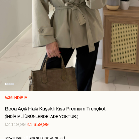
%
36
İNDIRIM
Beca Açık Haki Kuşaklı Kısa Premium Trençkot
(İNDİRİMLİ ÜRÜNLERDE İADE YOKTUR.)
₺2.119,99
₺1.359,99
Stok Kodu
TRNCKT036-AÇKHKİ