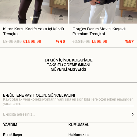
Kutan Kareli Kadife Yaka İçi Kürklü
Gorges Denim Mavisi Kuşaklı
Trençkot
Premium Trençkot
₺3.699,99
₺1.999,99
%46
₺2.319,99
₺999,99
%57
14 GÜN İÇİNDE KOLAY İADE
TAKSİTLİ ÖDEME İMKANI
GÜVENLİ ALIŞVERİŞ
E-BÜLTENE KAYIT OLUN, GÜNCEL KALIN!
Kaydolarak yeni koleksiyonların yanı sıra en son bilgilere özel erken erişimden
yararlanın.
YARDIM
KURUMSAL
Bize Ulaşın
Hakkımızda