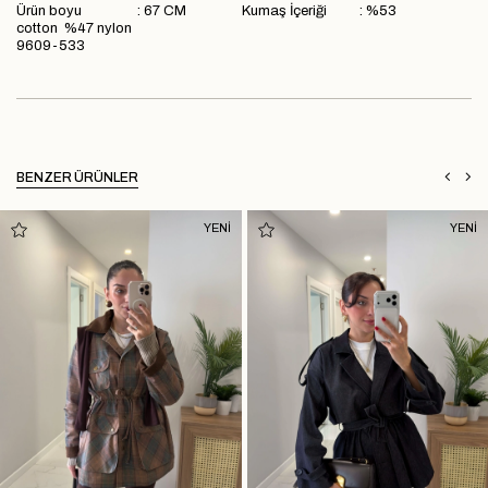
Ürün boyu : 67 CM Kumaş İçeriği : %53
cotton %47 nylon
9609-533
BENZER ÜRÜNLER
YENİ
YENİ