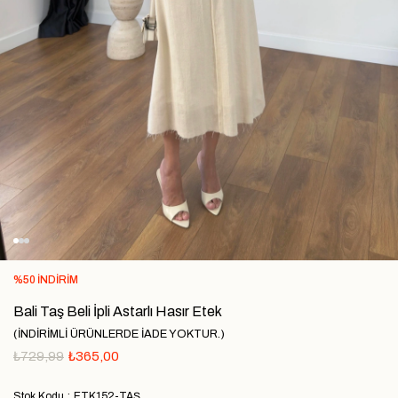
%
50
İNDIRIM
Bali Taş Beli İpli Astarlı Hasır Etek
(İNDİRİMLİ ÜRÜNLERDE İADE YOKTUR.)
₺729,99
₺365,00
Stok Kodu
ETK152-TAŞ