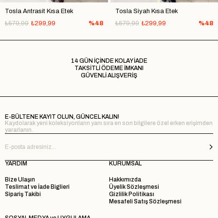
Tosla Antrasit Kısa Etek
Tosla Siyah Kısa Etek
₺579,99
₺299,99
%48
₺579,99
₺299,99
%48
14 GÜN İÇİNDE KOLAY İADE
TAKSİTLİ ÖDEME İMKANI
GÜVENLİ ALIŞVERİŞ
E-BÜLTENE KAYIT OLUN, GÜNCEL KALIN!
Kaydolarak yeni koleksiyonların yanı sıra en son bilgilere özel erken erişimden
yararlanın.
YARDIM
KURUMSAL
Bize Ulaşın
Hakkımızda
Teslimat ve İade Biglieri
Üyelik Sözleşmesi
Sipariş Takibi
Gizlilik Politikası
Mesafeli Satış Sözleşmesi
SOSYAL MEDYA ve UYGULAMA