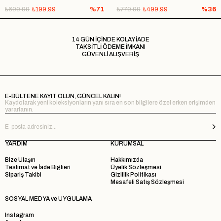
₺699,99
₺199,99
%71
₺779,99
₺499,99
%36
14 GÜN İÇİNDE KOLAY İADE
TAKSİTLİ ÖDEME İMKANI
GÜVENLİ ALIŞVERİŞ
E-BÜLTENE KAYIT OLUN, GÜNCEL KALIN!
Kaydolarak yeni koleksiyonların yanı sıra en son bilgilere özel erken erişimden
yararlanın.
YARDIM
KURUMSAL
Bize Ulaşın
Hakkımızda
Teslimat ve İade Biglieri
Üyelik Sözleşmesi
Sipariş Takibi
Gizlilik Politikası
Mesafeli Satış Sözleşmesi
SOSYAL MEDYA ve UYGULAMA
Instagram