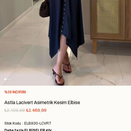
%
39
İNDIRIM
Astla Lacivert Asimetrik Kesim Elbise
₺2.409,99
₺1.469,99
Stok Kodu
ELB930-LCVRT
Daha fazla
ELBİSELER
gör