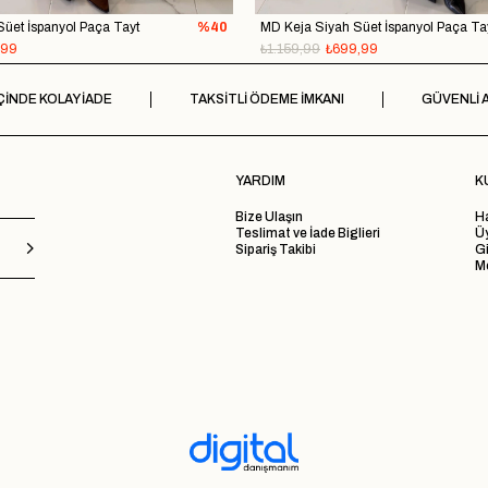
üet İspanyol Paça Tayt
%40
MD Keja Siyah Süet İspanyol Paça Ta
,99
₺1.159,99
₺699,99
ÇİNDE KOLAY İADE
TAKSİTLİ ÖDEME İMKANI
GÜVENLİ A
YARDIM
K
Bize Ulaşın
H
Teslimat ve İade Biglieri
Ü
Sipariş Takibi
Gi
Me