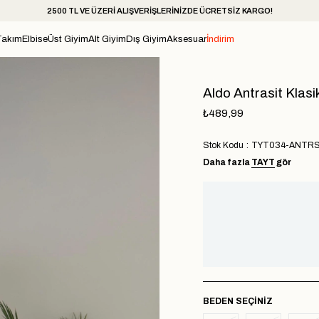
2500 TL VE ÜZERİ ALIŞVERİŞLERİNİZDE ÜCRETSİZ KARGO!
Takım
Elbise
Üst Giyim
Alt Giyim
Dış Giyim
Aksesuar
İndirim
Aldo Antrasit Klasi
₺489,99
Stok Kodu
TYT034-ANTR
Daha fazla
TAYT
gör
BEDEN