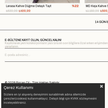
Lerasa Kahve Düğme Detaylı Tayt
%22
MD Keja Kahve S
₺639,99
₺499,99
₺1.159,99
₺699
14 GÜN İ
E-BÜLTENE KAYIT OLUN, GÜNCEL KALIN!
Kaydolarak yeni koleksiyonların yanı sıra en son bilgilere özel erken erişimden
yararlanın.
© 2026 Bircan Çil - Tüm Hakları Saklıdır.
Çerez Kullanımı
Sizlere en iyi alışveriş deneyimini sunabilmek adına sitemizde
çerezler(cookies) kullanmaktayız. Detaylı bilgi için KVKK sözleşmesini
inceleyebilirsiniz.