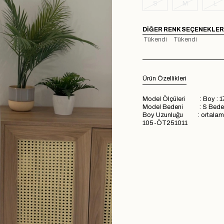
S
M
L
DIĞER RENK SEÇENEKLER
Tükendi
Tükendi
Ürün Özellikleri
Model Ölçüleri : Boy : 1
Model Bedeni : S Bede
Boy Uzunluğu : ortala
105-ÖT251011