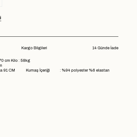
I
Kargo Bilgileri
14 Günde İade
70 cm Kilo : 58kg
n
ma 91 CM Kumaş İçeriği : %94 polyester %6 elastan